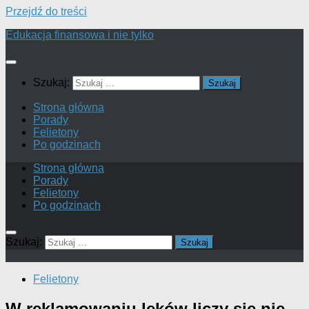
Przejdź do treści
Edukacja finansowa i nie tylko
Szukaj:
Strona główna
Porady
Felietony
Po godzinach
Strona główna
Porady
Felietony
Po godzinach
Szukaj:
Felietony
W reklamowaniu leków liczy się nie