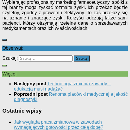
Wybierając profesjonalny marketing farmaceutyczny, spółki z
tej branży mogą zyskać rozmaite zyski. Ich przekaz będzie
czytelny, zgodny z prawem i efektywny. To zaś przełoży się
na uznanie i znaczące zyski. Korzyści odczują także sami
pacjenci, którzy otrzymają rzetelne dane o sprzedawanych
medykamentach oraz ich właściwościach.
Obserwuj:
Szukaj:
Więcej
Następny post
Technologia zmienia zawody –
edukacja musi nadążać
Poprzedni post
Renoma placówki medycznej a jakość
diagnostyki
Ostatnie wpisy
Jak wygląda praca zmianowa w zawodach
wymagających gotowości przez całą dobę?