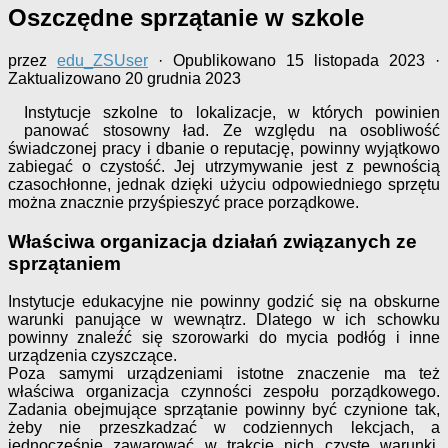
Oszczędne sprzątanie w szkole
przez
edu_ZSUser
· Opublikowano
15 listopada 2023
·
Zaktualizowano
20 grudnia 2023
Instytucje szkolne to lokalizacje, w których powinien
panować stosowny ład. Ze względu na osobliwość
świadczonej pracy i dbanie o reputację, powinny wyjątkowo
zabiegać o czystość. Jej utrzymywanie jest z pewnością
czasochłonne, jednak dzięki użyciu odpowiedniego sprzętu
można znacznie przyśpieszyć prace porządkowe.
Właściwa organizacja działań związanych ze
sprzątaniem
Instytucje edukacyjne nie powinny godzić się na obskurne
warunki panujące w wewnątrz. Dlatego w ich schowku
powinny znaleźć się szorowarki do mycia podłóg i inne
urządzenia czyszczące.
Poza samymi urządzeniami istotne znaczenie ma też
właściwa organizacja czynności zespołu porządkowego.
Zadania obejmujące sprzątanie powinny być czynione tak,
żeby nie przeszkadzać w codziennych lekcjach, a
jednocześnie zawarować w trakcie nich czyste warunki.