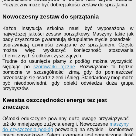
Pożyteczny może być dobrej jakości zestaw do sprzątania.
Nowoczesny zestaw do sprzątania
Każda instytucja szkolna musi być wyposażona w
najwyższej jakości zestaw porządkowy. Maszyny, takie jak
pady czyszczące gwarantują skrupulatne mycie posadzek i
usprawniają czynności związane ze sprzątaniem. Często
można więc wykluczyć konieczność stosowania
chemicznych środków czyszczących.
Trudne do usunięcia plamy z podłóg można wyczyścić,
sięgając po
szorowarki ręczne
. Rozwiązanie to będzie
pomocne w szczególności zimą, gdy do pomieszczeń
przedostaje się osad z ziemi i śnieg. Standardowy mop może
być nieodpowiedni, gdy obiekt odwiedza duża grupa
przybyszów.
Kwestia oszczędności energii też jest
znacząca
Ośrodki edukacyjne powinny dużą uwagę przywiązywać
też do mniejszego zużycia energii. Nowoczesne
maszyny
do czyszczenia podłóg
pozwalają na szybkie i komfortowe
prace porządkowe. Zatem, czerpana jest ograniczona ilość