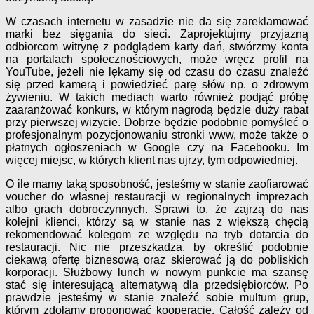
W czasach internetu w zasadzie nie da się zareklamować
marki bez sięgania do sieci. Zaprojektujmy przyjazną
odbiorcom witrynę z podglądem karty dań, stwórzmy konta
na portalach społecznościowych, może wręcz profil na
YouTube, jeżeli nie lękamy się od czasu do czasu znaleźć
się przed kamerą i powiedzieć parę słów np. o zdrowym
żywieniu. W takich mediach warto również podjąć próbę
zaaranżować konkurs, w którym nagrodą będzie duży rabat
przy pierwszej wizycie. Dobrze będzie podobnie pomyśleć o
profesjonalnym pozycjonowaniu stronki www, może także o
płatnych ogłoszeniach w Google czy na Facebooku. Im
więcej miejsc, w których klient nas ujrzy, tym odpowiedniej.
O ile mamy taką sposobność, jesteśmy w stanie zaofiarować
voucher do własnej restauracji w regionalnych imprezach
albo grach dobroczynnych. Sprawi to, że zajrzą do nas
kolejni klienci, którzy są w stanie nas z większą chęcią
rekomendować kolegom ze względu na tryb dotarcia do
restauracji. Nic nie przeszkadza, by określić podobnie
ciekawą ofertę biznesową oraz skierować ją do pobliskich
korporacji. Służbowy lunch w nowym punkcie ma szansę
stać się interesującą alternatywą dla przedsiębiorców. Po
prawdzie jesteśmy w stanie znaleźć sobie multum grup,
którym zdołamy proponować kooperację. Całość zależy od