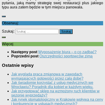
pytania, jaką mamy strategię swej restauracji plus jakiego
typu aura zatem będzie w tym miejscu panowała.
Obserwuj:
Szukaj:
Więcej
Następny post
Wyposażenie biura – o co zadbać?
Poprzedni post
Oszczędności sportowców zimą
Ostatnie wpisy
Jak wygląda praca zmianowa w zawodach
wymagających gotowości przez całą dobę?
Jak świadomie korzystać z usług medycznych we
Wrocławiu? Poradnik dla kobiet w każdym wieku.
Jak przygotować sklep na wzmożony ruch klientów w
sezonie wyprzedaży?
Jak rynek stomatologiczny w Krakowie wpływa na ceny
i konkurencję w usługach medycznych?