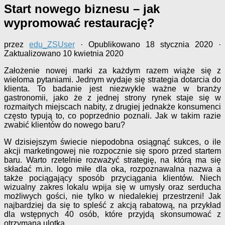
Start nowego biznesu – jak
wypromować restaurację?
przez
edu_ZSUser
· Opublikowano
18 stycznia 2020
·
Zaktualizowano
10 kwietnia 2020
Założenie nowej marki za każdym razem wiąże się z
wieloma pytaniami. Jednym wydaje się strategia dotarcia do
klienta. To badanie jest niezwykle ważne w branży
gastronomii, jako że z jednej strony rynek staje się w
rozmaitych miejscach nabity, z drugiej jednakże konsumenci
często typują to, co poprzednio poznali. Jak w takim razie
zwabić klientów do nowego baru?
W dzisiejszym świecie niepodobna osiągnąć sukces, o ile
akcji marketingowej nie rozpocznie się sporo przed startem
baru. Warto rzetelnie rozważyć strategię, na którą ma się
składać m.in. logo miłe dla oka, rozpoznawalna nazwa a
także pociągający sposób przyciągania klientów. Niech
wizualny zakres lokalu wpija się w umysły oraz serducha
możliwych gości, nie tylko w niedalekiej przestrzeni! Jak
najbardziej da się to spleść z akcją rabatową, na przykład
dla wstępnych 40 osób, które przyjdą skonsumować z
otrzymaną ulotką.