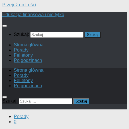
Przejdź do treści
Edukacja finansowa i nie tylko
Szukaj:
Strona główna
Porady
Felietony
Po godzinach
Strona główna
Porady
Felietony
Po godzinach
Szukaj:
Porady
0